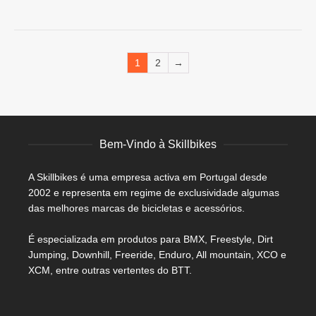
chosen
chosen
55,00 €
28,00 €
on
on
through
the
the
60,00 €
product
product
page
page
1
2
→
Bem-Vindo à Skillbikes
A Skillbikes é uma empresa activa em Portugal desde
2002 e representa em regime de exclusividade algumas
das melhores marcas de bicicletas e acessórios.
É especializada em produtos para BMX, Freestyle, Dirt
Jumping, Downhill, Freeride, Enduro, All mountain, XCO e
XCM, entre outras vertentes do BTT.