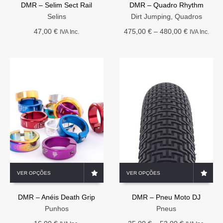
DMR – Selim Sect Rail
DMR – Quadro Rhythm
multiple
multiple
variants.
variants.
Selins
Dirt Jumping
,
Quadros
The
The
Price
47,00
€
475,00
€
–
480,00
€
IVA Inc.
IVA Inc.
options
options
range:
may
may
475,00 €
be
be
through
chosen
chosen
480,00 €
on
on
the
the
product
product
page
page
This
This
VER OPÇÕES
VER OPÇÕES
product
product
has
has
DMR – Anéis Death Grip
DMR – Pneu Moto DJ
multiple
multiple
variants.
variants.
Punhos
Pneus
The
The
Price