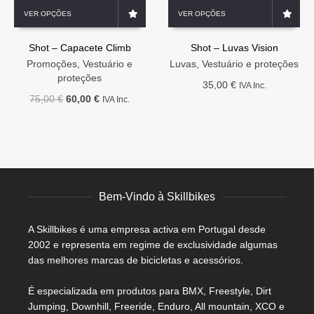
This
This
VER OPÇÕES
VER OPÇÕES
product
product
has
has
Shot – Capacete Climb
Shot – Luvas Vision
multiple
multiple
variants.
variants.
Promoções
,
Vestuário e
Luvas
,
Vestuário e proteções
The
The
proteções
35,00
€
IVA Inc.
options
options
O
O
75,00
€
60,00
€
IVA Inc.
may
may
preço
preço
be
be
original
atual
chosen
chosen
era:
é:
on
on
75,00 €.
60,00 €.
the
the
product
product
page
page
Bem-Vindo à Skillbikes
A Skillbikes é uma empresa activa em Portugal desde
2002 e representa em regime de exclusividade algumas
das melhores marcas de bicicletas e acessórios.
É especializada em produtos para BMX, Freestyle, Dirt
Jumping, Downhill, Freeride, Enduro, All mountain, XCO e