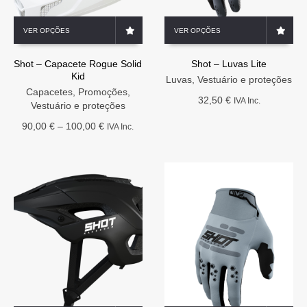
This
This
VER OPÇÕES
VER OPÇÕES
product
product
has
has
Shot – Capacete Rogue Solid
Shot – Luvas Lite
multiple
multiple
Kid
variants.
variants.
Luvas
,
Vestuário e proteções
The
Capacetes
,
Promoções
,
The
32,50
€
IVA Inc.
options
Vestuário e proteções
options
may
may
Price
90,00
€
–
100,00
€
IVA Inc.
be
be
range:
chosen
chosen
90,00 €
on
on
through
the
the
100,00 €
product
product
page
page