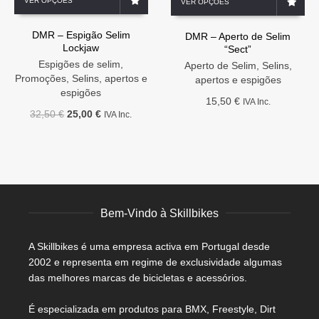
VER OPÇÕES
VER OPÇÕES
product
product
has
has
DMR – Espigão Selim
multiple
DMR – Aperto de Selim
multiple
Lockjaw
“Sect”
variants.
variants.
The
Espigões de selim
,
The
Aperto de Selim
,
Selins,
options
Promoções
,
Selins, apertos e
options
apertos e espigões
may
espigões
may
15,50
€
IVA Inc.
be
be
O
O
32,50
€
25,00
€
IVA Inc.
chosen
chosen
preço
preço
on
on
original
atual
the
the
era:
é:
product
product
32,50 €.
25,00 €.
page
page
Bem-Vindo à Skillbikes
A Skillbikes é uma empresa activa em Portugal desde
2002 e representa em regime de exclusividade algumas
das melhores marcas de bicicletas e acessórios.
É especializada em produtos para BMX, Freestyle, Dirt