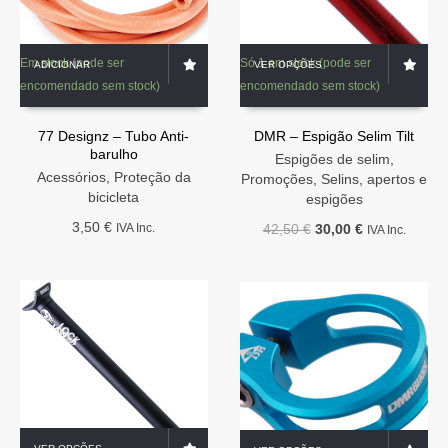
This
Em stock (pode ser
Só 1 em stock (pode ser
ADICIONAR
VER OPÇÕES
product
encomendado sem stock)
encomendado sem stock)
has
multiple
variants.
77 Designz – Tubo Anti-
DMR – Espigão Selim Tilt
barulho
The
Espigões de selim
,
options
Acessórios
,
Proteção da
Promoções
,
Selins, apertos e
may
bicicleta
espigões
be
3,50
€
O
O
IVA Inc.
42,50
€
30,00
€
IVA Inc.
chosen
preço
preço
on
original
atual
the
era:
é:
product
42,50 €.
30,00 €.
page
This
This