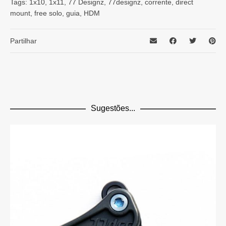
Tags:
1x10
,
1x11
,
77 Designz
,
77designz
,
corrente
,
direct
mount
,
free solo
,
guia
,
HDM
Partilhar
Sugestões...