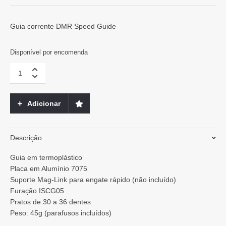
Guia corrente DMR Speed Guide
Disponível por encomenda
DMR-
Guia
de
Corrente
Adicionar
Speed
Guide
quantity
Descrição
Guia em termoplástico
Placa em Alumínio 7075
Suporte Mag-Link para engate rápido (não incluído)
Furação ISCG05
Pratos de 30 a 36 dentes
Peso: 45g (parafusos incluídos)