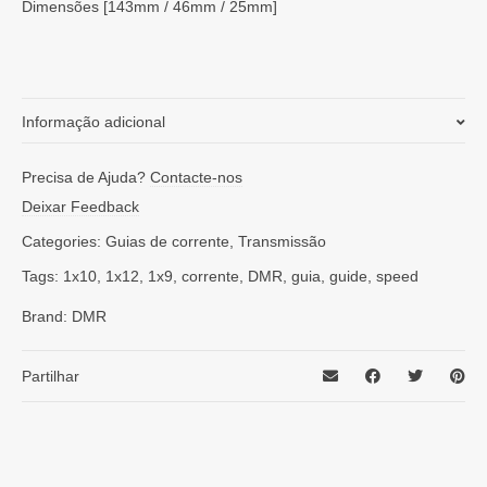
Dimensões [143mm / 46mm / 25mm]
Informação adicional
Peso
0,017 kg
Precisa de Ajuda?
Contacte-nos
Deixar Feedback
Categories:
Guias de corrente
,
Transmissão
Tags:
1x10
,
1x12
,
1x9
,
corrente
,
DMR
,
guia
,
guide
,
speed
Brand:
DMR
Partilhar