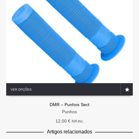
This
VER OPÇÕES
product
has
DMR – Punhos Sect
multiple
variants.
Punhos
The
12,00
€
IVA Inc.
options
may
Artigos relacionados
be