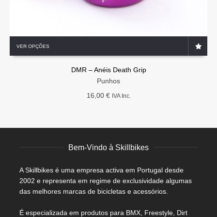
This
VER OPÇÕES
product
has
DMR – Anéis Death Grip
multiple
variants.
Punhos
The
16,00
€
IVA Inc.
options
may
be
chosen
on
Bem-Vindo à Skillbikes
the
product
page
A Skillbikes é uma empresa activa em Portugal desde
2002 e representa em regime de exclusividade algumas
das melhores marcas de bicicletas e acessórios.
É especializada em produtos para BMX, Freestyle, Dirt