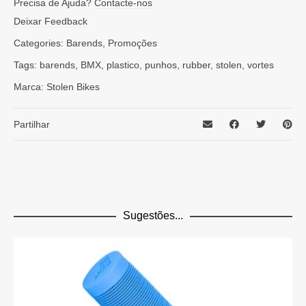
Apenas clientes com sessão iniciada que compraram este
Precisa de Ajuda?
Contacte-nos
fluorescente
,
Vermelho
produto podem deixar opinião.
Deixar Feedback
Categories:
Barends
,
Promoções
Tags:
barends
,
BMX
,
plastico
,
punhos
,
rubber
,
stolen
,
vortes
Marca:
Stolen Bikes
Partilhar
Sugestões...