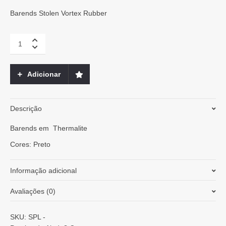
era:
é:
4,50 €.
3,00 €.
Barends Stolen Vortex Rubber
Stolen
-
Barends
Vortex
Adicionar
Rubber
quantity
Descrição
Barends em Thermalite
Cores: Preto
Informação adicional
Avaliações (0)
Peso
0,100 kg
Ainda não existem avaliações.
SKU:
SPL
-
Azul
,
Branco
,
Preto
,
Roxo
,
Verde
,
verde
Côr