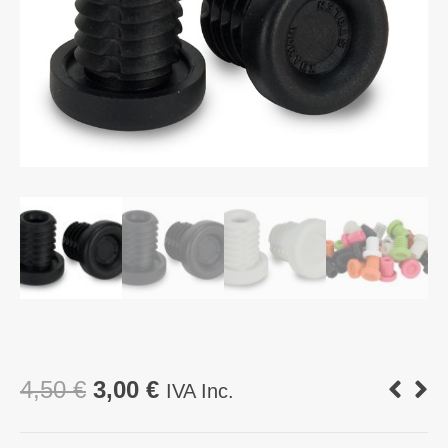
O
O
4,50
€
3,00
€
IVA Inc.
preço
preço
original
atual