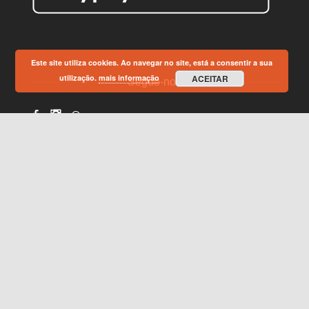
Este site utiliza cookies. Ao navegar no site, está a consentir a sua
utilização.
mais informação
ACEITAR
Segue-nos
Facebook
Instagram
Subscreva a nossa newsletter:
© 2026 Skillbikes · Todos os direitos reservados.