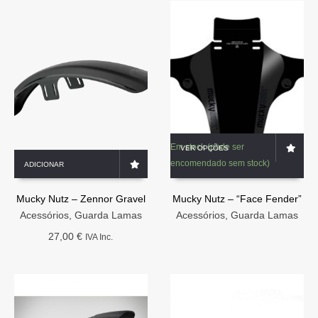
This
Em stock (pode ser
VER OPÇÕES
product
encomendado sem stock)
ADICIONAR
has
multiple
variants.
Mucky Nutz – Zennor Gravel
Mucky Nutz – “Face Fender”
The
Acessórios
,
Guarda Lamas
Acessórios
,
Guarda Lamas
options
27,00
€
IVA Inc.
may
be
chosen
on
the
product