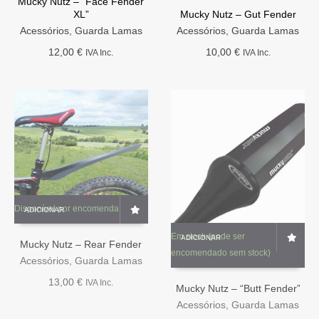
Mucky Nutz – “Face Fender
multiple
variants.
XL”
Mucky Nutz – Gut Fender
variants.
The
The
Acessórios
,
Guarda Lamas
Acessórios
,
Guarda Lamas
options
options
12,00
€
10,00
€
IVA Inc.
IVA Inc.
may
may
be
be
chosen
chosen
on
on
the
the
product
product
page
page
Disponível por encomenda
ADICIONAR
Em stock (pode ser
ADICIONAR
Mucky Nutz – Rear Fender
encomendado sem stock)
Acessórios
,
Guarda Lamas
13,00
€
IVA Inc.
Mucky Nutz – “Butt Fender”
Acessórios
,
Guarda Lamas