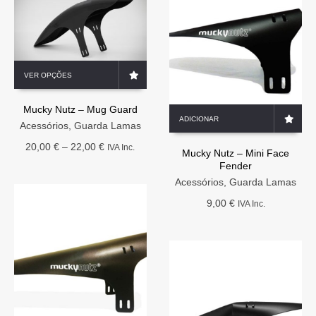
page
This
VER OPÇÕES
product
has
Mucky Nutz – Mug Guard
multiple
ADICIONAR
variants.
Acessórios
,
Guarda Lamas
The
Price
20,00
€
–
22,00
€
IVA Inc.
options
Mucky Nutz – Mini Face
range:
Fender
may
20,00 €
be
Acessórios
,
Guarda Lamas
through
chosen
22,00 €
9,00
€
IVA Inc.
on
the
product
page