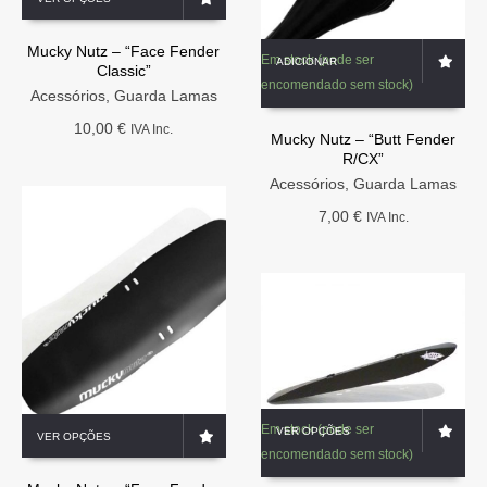
product
has
Mucky Nutz – “Face Fender
multiple
Em stock (pode ser
ADICIONAR
Classic”
variants.
encomendado sem stock)
The
Acessórios
,
Guarda Lamas
options
10,00
€
IVA Inc.
Mucky Nutz – “Butt Fender
may
R/CX”
be
chosen
Acessórios
,
Guarda Lamas
on
7,00
€
IVA Inc.
the
product
page
This
This
Em stock (pode ser
VER OPÇÕES
VER OPÇÕES
product
product
encomendado sem stock)
has
has
multiple