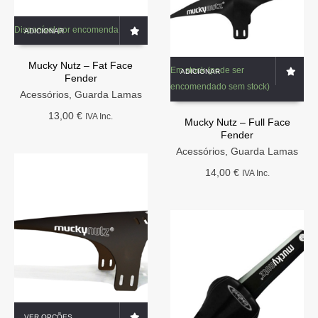
Disponível por encomenda
ADICIONAR
Mucky Nutz – Fat Face
Em stock (pode ser
ADICIONAR
Fender
encomendado sem stock)
Acessórios
,
Guarda Lamas
13,00
€
IVA Inc.
Mucky Nutz – Full Face
Fender
Acessórios
,
Guarda Lamas
14,00
€
IVA Inc.
This
VER OPÇÕES