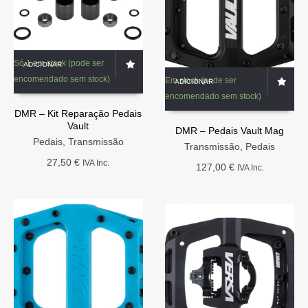
Só 1 em stock (pode ser
ADICIONAR
encomendado sem stock)
Em stock (pode ser
ADICIONAR
encomendado sem stock)
DMR – Kit Reparação Pedais
Vault
DMR – Pedais Vault Mag
Pedais
,
Transmissão
Transmissão
,
Pedais
27,50
€
IVA Inc.
127,00
€
IVA Inc.