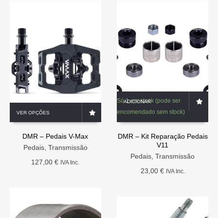
Só 1 em stock (pode ser
ADICIONAR
This
encomendado sem stock)
VER OPÇÕES
product
has
DMR – Pedais V-Max
DMR – Kit Reparação Pedais
multiple
V11
variants.
Pedais
,
Transmissão
The
Pedais
,
Transmissão
127,00
€
IVA Inc.
options
23,00
€
IVA Inc.
may
be
chosen
on
the