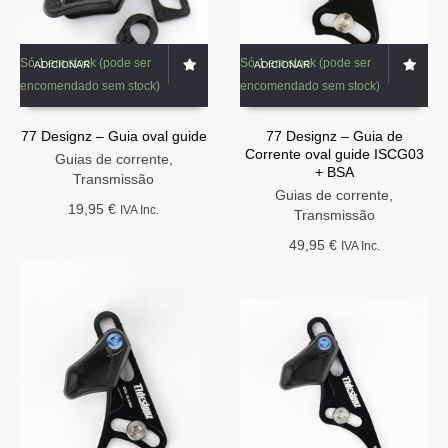
Só 1 em stock (pode ser
Só 1 em stock (pode ser
ADICIONAR
ADICIONAR
encomendado sem stock)
encomendado sem stock)
77 Designz – Guia oval guide
77 Designz – Guia de
Corrente oval guide ISCG03
Guias de corrente
,
+ BSA
Transmissão
Guias de corrente
,
19,95
€
IVA Inc.
Transmissão
49,95
€
IVA Inc.