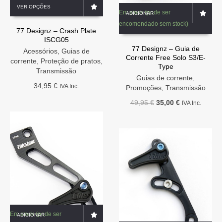
This
VER OPÇÕES
product
Em stock (pode ser
ADICIONAR
has
encomendado sem stock)
77 Designz – Crash Plate
multiple
ISCG05
variants.
77 Designz – Guia de
The
Acessórios
,
Guias de
Corrente Free Solo S3/E-
options
corrente
,
Proteção de pratos
,
Type
may
Transmissão
Guias de corrente
,
be
34,95
€
IVA Inc.
Promoções
,
Transmissão
chosen
on
O
O
49,95
€
35,00
€
IVA Inc.
the
preço
preço
product
original
atual
page
era:
é:
49,95 €.
35,00 €.
Em stock (pode ser
ADICIONAR