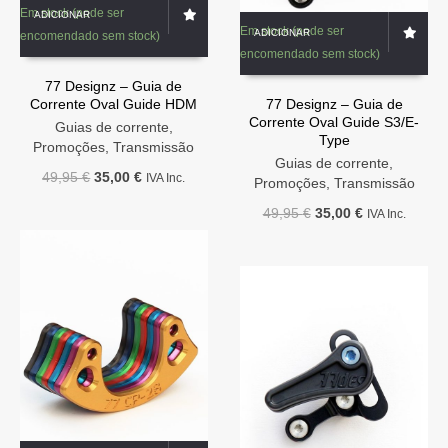
Em stock (pode ser
ADICIONAR
Em stock (pode ser
ADICIONAR
encomendado sem stock)
encomendado sem stock)
77 Designz – Guia de
Corrente Oval Guide HDM
77 Designz – Guia de
Corrente Oval Guide S3/E-
Guias de corrente
,
Type
Promoções
,
Transmissão
Guias de corrente
,
O
O
49,95
€
35,00
€
IVA Inc.
Promoções
,
Transmissão
preço
preço
O
O
49,95
€
35,00
€
IVA Inc.
original
atual
preço
preço
era:
é:
original
atual
49,95 €.
35,00 €.
era:
é:
49,95 €.
35,00 €.