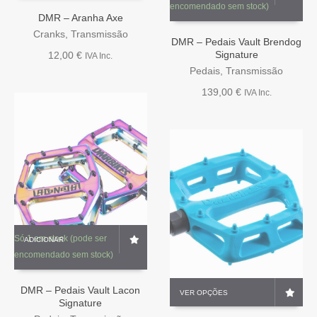
encomendado sem stock)
has
DMR – Aranha Axe
multiple
Cranks
,
Transmissão
variants.
DMR – Pedais Vault Brendog
The
Signature
12,00
€
IVA Inc.
options
Pedais
,
Transmissão
may
139,00
€
IVA Inc.
be
chosen
on
the
product
page
Só 1 em stock (pode ser
ADICIONAR
encomendado sem stock)
This
DMR – Pedais Vault Lacon
VER OPÇÕES
product
Signature
has