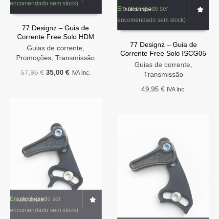
encomendado sem stock)
Em stock (pode ser
ADICIONAR
encomendado sem stock)
77 Designz – Guia de
Corrente Free Solo HDM
77 Designz – Guia de
Guias de corrente
,
Corrente Free Solo ISCG05
Promoções
,
Transmissão
Guias de corrente
,
O
O
57,95
€
35,00
€
IVA Inc.
Transmissão
preço
preço
49,95
€
IVA Inc.
original
atual
era:
é:
57,95 €.
35,00 €.
Em stock (pode ser
ADICIONAR
encomendado sem stock)