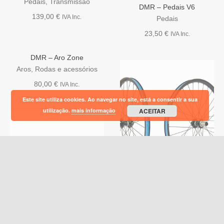
Pedais
,
Transmissão
DMR – Pedais V6
multiple
139,00
€
IVA Inc.
variants.
Pedais
The
This
Em stock
23,50
€
VER OPÇÕES
IVA Inc.
options
product
may
has
DMR – Aro Zone
be
multiple
chosen
variants.
Aros
,
Rodas e acessórios
on
The
80,00
€
IVA Inc.
the
options
product
may
Este site utiliza cookies. Ao navegar no site, está a consentir a sua
page
be
utilização.
mais informação
ACEITAR
chosen
on
the
product
page
This
Disponível por encomenda
VER OPÇÕES
product
This
has
VER OPÇÕES
product
DMR – Rodas Zone
multiple
has
variants.
Rodas e acessórios
DMR – Selim Stage1
multiple
The