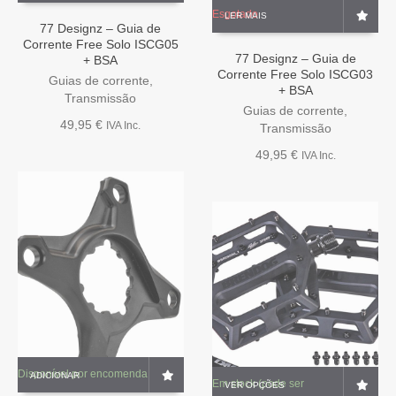
Esgotado
LER MAIS
77 Designz – Guia de
Corrente Free Solo ISCG05
77 Designz – Guia de
+ BSA
Corrente Free Solo ISCG03
Guias de corrente
,
+ BSA
Transmissão
Guias de corrente
,
49,95
€
IVA Inc.
Transmissão
49,95
€
IVA Inc.
Disponível por encomenda
This
ADICIONAR
Em stock (pode ser
VER OPÇÕES
product