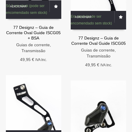
Só 1 em stock (pode ser
ADICIONAR
encomendado sem stock)
Em stock (pode ser
ADICIONAR
encomendado sem stock)
77 Designz – Guia de
Corrente Oval Guide ISCG05
+ BSA
77 Designz – Guia de
Corrente Oval Guide ISCG05
Guias de corrente
,
Guias de corrente
,
Transmissão
Transmissão
49,95
€
IVA Inc.
49,95
€
IVA Inc.